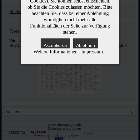
Cookies). Sie können selbst entscheiden,
ob Sie die Cookies zulassen möchten. Bitte
Startseite
Aktuelles
Der neue REACH Kalender 2022
beachten Sie, dass bei einer Ablehnung
womöglich nicht mehr alle
Funktionalitäten der Seite zur Verfügung
Der neue REACH Kalender 2022
stehen.
Wie in jedem Jahr haben wir wieder für Sie unseren neuen
Akzeptieren
Ablehnen
REACH-Kalender für das Jahr 2022 zum [
download
] bereitgestellt.
Weitere Informationen
Impressum
Umweltberatung nach
Gut
achteransprüchen
338033 (2)
Partner
Experte