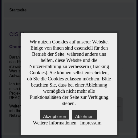
Startseite
CIS Herzog
Wir nutzen Cookies auf unserer Website.
Chemie ist überall !
Einige von ihnen sind essenziell für den
Betrieb der Seite, während andere uns
Daran ändert auch nichts
helfen, diese Website und die
das Rentenalter, das ich
Nutzererfahrung zu verbessern (Tracking
inzwischen erreicht habe.
Was sich ändert ist der
Cookies). Sie können selbst entscheiden,
Aufwand.
ob Sie die Cookies zulassen möchten. Bitte
Ich trete kürzer und befasse
beachten Sie, dass bei einer Ablehnung
mich (nur) noch mit
womöglich nicht mehr alle
Projekten zu EMAS -
Funktionalitäten der Seite zur Verfügung
REACH - Nachhaltigkeit.
stehen.
Weitere Unterstützung kann
ich Ihnen aus unserem
Netzwerk anbieten.
Akzeptieren
Ablehnen
Weitere Informationen
Impressum